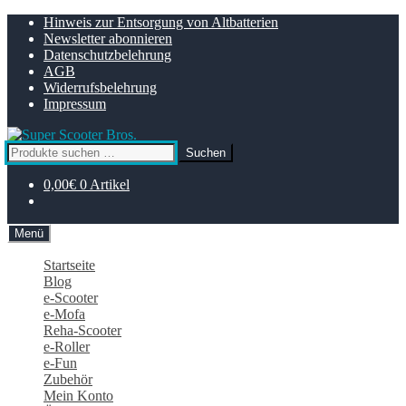
Zur
Zum
Hinweis zur Entsorgung von Altbatterien
Navigation
Inhalt
Newsletter abonnieren
springen
springen
Datenschutzbelehrung
AGB
Widerrufsbelehrung
Impressum
Suchen
Suchen
nach:
0,00
€
0 Artikel
Menü
Startseite
Blog
e-Scooter
e-Mofa
Reha-Scooter
e-Roller
e-Fun
Zubehör
Mein Konto